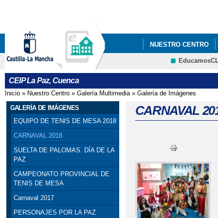
Pa
co
pri
NUESTRO CENTRO
EducamosC
COMEDOR ESCOLAR
CEIP La Paz, Cuenca
Inicio
»
Nuestro Centro
»
Galería Multimedia
»
Galería de Imágenes
Se encuentra usted aquí
CARNAVAL 20
GALERÍA DE IMÁGENES
EQUIPO DE TENIS DE MESA 2018
CARNAVAL 2018
SUELTA DE PALOMAS. DÍA DE LA
PAZ
CAMPEONATO PROVINCIAL DE
TENIS DE MESA
Carnaval 2017
PERSONAJES POR LA PAZ